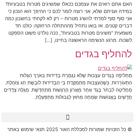
האם אתם רואים את עצמכם ככאלו שמשיגים מטרות בטבעיות?
במידה ועניתם שלא, אני רוצה לומר לכם כי ההיפך הוא הנכון כי
אני סוף סוף למדתי להשיג מטרות – רק לא לקחתי בחשבון כמה
דברים קטנים. אז בואו נתחיל מההתחלה הרחוקה: כולנו חד
משמעית "משיגים מטרות בטבעיות", ככה נולדנו פשוט הספקנו
לשכוח. מרגע הנשימה הראשונה בחיינו, […]
להחליף בגדים
מַחְלִיפָה בְּגָדִים עַצְבוּת שֶׁלֹּא נִגְמֶרֶת בְּדִידוּת בְּאֹרֶךְ הַגָּלוּת
הִתְעוֹרְרוּת. כְּשֶׁהָעַצְבוּת מִתְמַקֶּדֶת בִּי הַבְּדִידוּת לוֹבֶשֶׁת חַג צוֹהֶלֶת.
מַחֲלִיטָה לִבְחֹר בֶּגֶד אַחֵר מֵאֲרוֹן הָרֵגָשׁוֹת מִתְחַדֶּשֶׁת. מְגַלֶּה צְדָדִים
חֲדָשִׁים בָּאֱנוֹשׁוּת שִׂמְחָה מִחוּץ לַגְבוּלוֹת מִתְפַּעֶלֶת.
© כל הזכויות שמורות למכללת האור 2025 תנאי שימוש באתר​