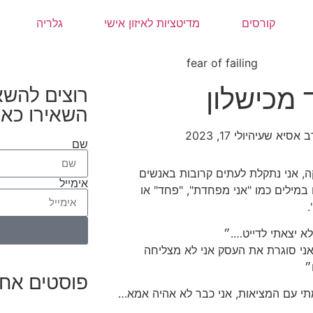
קורסים
מדיטציות לאיזון אישי
גלריה
מכישלון
רוצים להשא
השאירו כאן
ב אסיא שעיה
יולי 17, 2023
שם
ה, אני נתקלת לעתים קרובות באנשים
אימייל
במילים כמו "אני מפחדת", "פחד" או
.
א יצאתי לדייט….״
אני סוגרת את העסק אני לא מצליחה
״
פוסטים אחר
י עם המציאות, אני כבר לא אהיה אמא…