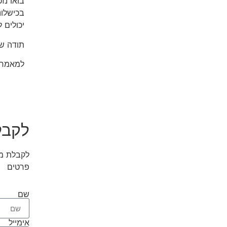
בואו נז
בכישלונ
יכולים 
תודה ש
למאמרי
לקבל
פרטים
שם
אימייל