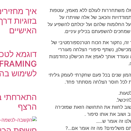
איך מחזירי
לו משתחררות לעולם ללא מאמץ, עוטפות
ודדויות והכאב של אלה שוויתרו על
בזוגיות דרך
ל החלומות שלהם ועל יכולתם להשפיע על
האישיים
מחכים להשפעתם בכיליון עיניים.
זה, נחקור את הכוח הטרנספורמטיבי של
כישלון, נשתף סיפורי הצלחה מעוררי
נעודד אותך לאמץ את הכישלון כהזדמנות
.
לשימוש בה 
ון שנים בכל פעם שחקרתי לעומק גיליתי
לכל חוסר הצלחה מסתתר פחד.
טעות.
התארחתי ב
היכשל.
הרצף
וב לחוות את התחושה הזאת שמזכירה
 ושוב את אותו סיפור .
נו זה אומר ש…..
תם משלימים? מה זה אומר אם…?
חשיפת הכו