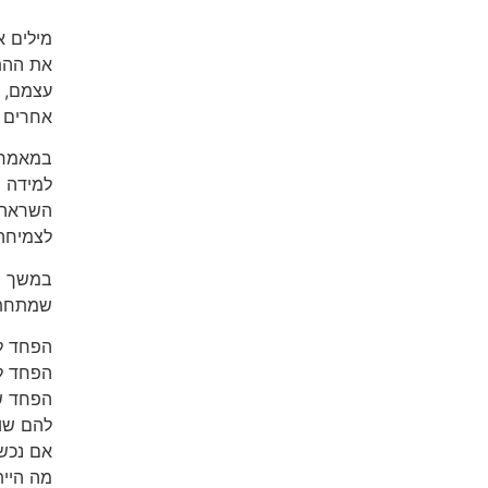
מילים א
את ההתמ
עצמם, ע
אחרים ש
במאמר 
למידה מ
השראה ו
לצמיחה
במשך המ
שמתחת 
הפחד ל
הפחד ל
הפחד ש
להם שוב
אם נכשל
מה היי