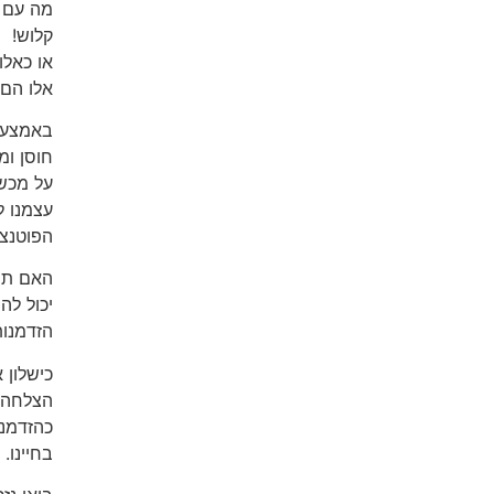
מה עם א
קלוש!
או כאלו
אלו הם 
באמצעות
חוסן ומ
על מכשו
עצמנו ל
הפוטנצי
האם תס
יכול לה
הזדמנות
כישלון 
הצלחה. 
כהזדמנו
בחיינו.