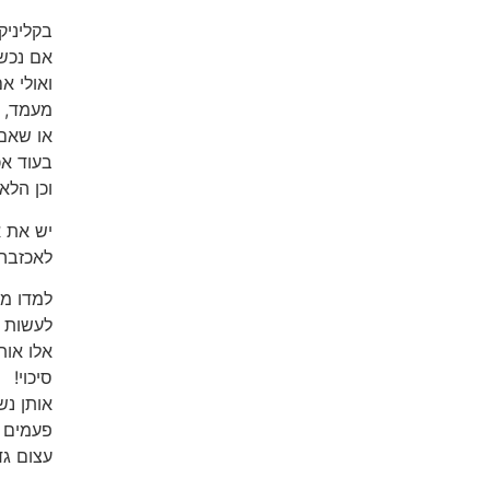
בקליניק
אם נכשל
ואולי א
מעמד,
או שאם 
בעוד א
וכן הלא
יש את 
לאכזבה,
למדו ממ
לעשות ו
אלו אות
סיכוי!
אותן נש
פעמים ר
עצום גד