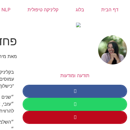
דף הבית
בלוג
קליניקה טיפולית
NLP
פחד 
מאת
מיר
בקליניק
תודעה ומודעות
עמוסים 
"כישלון"
״שנים ל
״עזבי, 
להרוויח
״השלמת
״